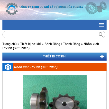
Toggl
navig
Trang chủ
»
Thiết bị cơ khí »
Bánh Răng / Thanh Răng »
Nhôn xích
RS35# (3/8″ Pitch)
THIẾT BỊ CƠ KHÍ
Nhôn xích RS35# (3/8″ Pitch)