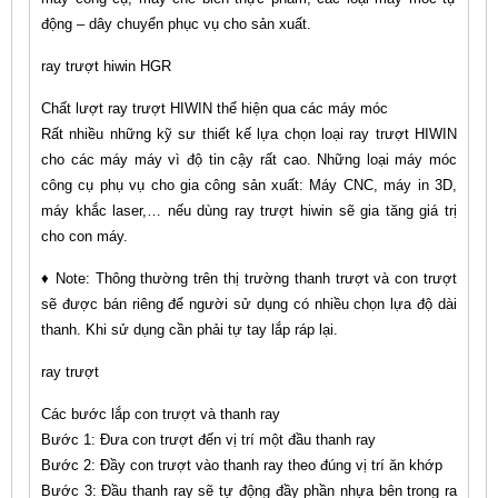
động – dây chuyển phục vụ cho sản xuất.
ray trượt hiwin HGR
Chất lượt ray trượt HIWIN thể hiện qua các máy móc
Rất nhiều những kỹ sư thiết kế lựa chọn loại ray trượt HIWIN
cho các máy máy vì độ tin cậy rất cao. Những loại máy móc
công cụ phụ vụ cho gia công sản xuất: Máy CNC, máy in 3D,
máy khắc laser,… nếu dùng ray trượt hiwin sẽ gia tăng giá trị
cho con máy.
♦ Note: Thông thường trên thị trường thanh trượt và con trượt
sẽ được bán riêng để người sử dụng có nhiều chọn lựa độ dài
thanh. Khi sử dụng cần phải tự tay lắp ráp lại.
ray trượt
Các bước lắp con trượt và thanh ray
Bước 1: Đưa con trượt đến vị trí một đầu thanh ray
Bước 2: Đầy con trượt vào thanh ray theo đúng vị trí ăn khớp
Bước 3: Đầu thanh ray sẽ tự động đầy phần nhựa bên trong ra