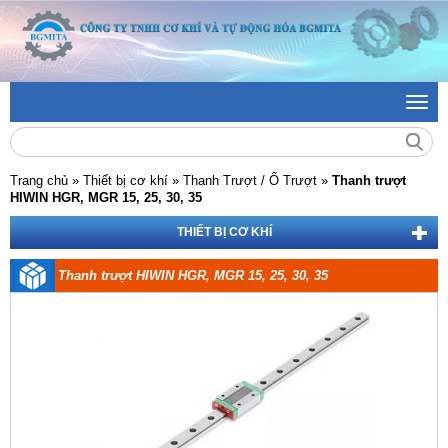
Toggl
navig
Trang chủ
»
Thiết bị cơ khí »
Thanh Trượt / Ổ Trượt »
Thanh trượt
HIWIN HGR, MGR 15, 25, 30, 35
THIẾT BỊ CƠ KHÍ
Thanh trượt HIWIN HGR, MGR 15, 25, 30, 35