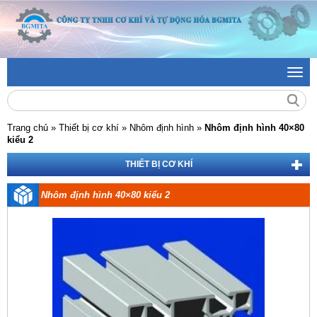
Toggl
navig
Trang chủ
»
Thiết bị cơ khí »
Nhôm định hình »
Nhôm định hình 40×80
kiểu 2
THIẾT BỊ CƠ KHÍ
Nhôm định hình 40×80 kiểu 2