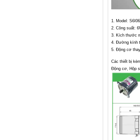
1. Model: S6I
2. Công suất: 
3. Kích thước 
4. Đường kính t
5. Động cơ thay
Các thiết bị k
Động cơ, Hộp số