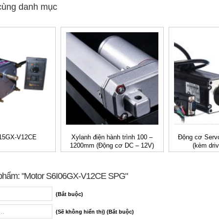
cùng danh mục
I15GX-V12CE
Xylanh điện hành trình 100 –
Động cơ Servo
1200mm (Động cơ DC – 12V)
(kèm dri
 phẩm: "Motor S6I06GX-V12CE SPG"
(Bắt buộc)
(Sẽ không hiển thị) (Bắt buộc)