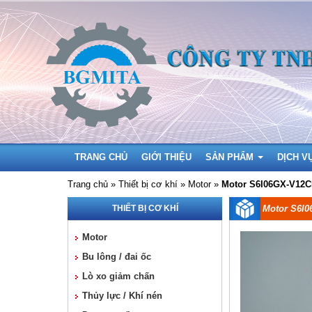
TRANG CHỦ
GIỚI THIỆU
SẢN PHẨM
DỊCH V
Trang chủ
»
Thiết bị cơ khí »
Motor »
Motor S6I06GX-V12
THIẾT BỊ CƠ KHÍ
Motor S6I
Motor
Bu lông / đai ốc
Lò xo giảm chấn
Thủy lực / Khí nén