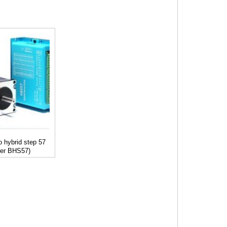
 hybrid step 57
ver BHS57)