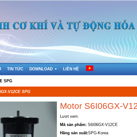
Ụ
TIN TỨC
DOWNLOAD
LIÊN HỆ
CE SPG
06GX-V12CE SPG
Motor S6I06GX-V
Lượt xem:
Mã sản phẩm:
S6I06GX-V12CE
Hãng sản xuất:
SPG-Korea