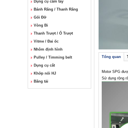
Dụng cụ cầm tay
Bánh Răng / Thanh Răng
Gối Đỡ
Vòng Bi
Thanh Trượt / Ổ Trượt
Vitme / Đai ốc
Nhôm định hình
Tổng quan
Pulley / Timming belt
Dụng cụ cắt
Motor SPG được
Khớp nối HJ
Sử dụng rộng r
Băng tải