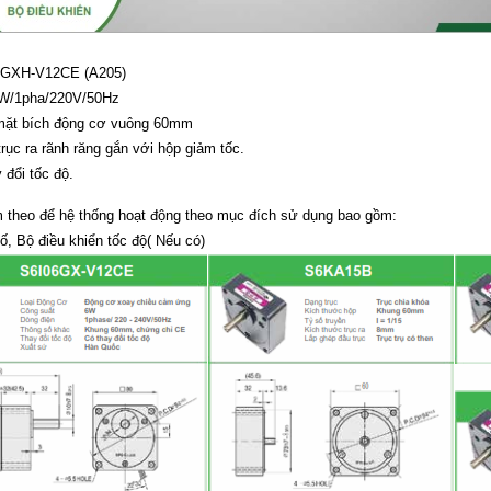
06GXH-V12CE (A205)
6W/1pha/220V/50Hz
mặt bích động cơ vuông 60mm
rục ra rãnh răng gắn với hộp giảm tốc.
 đổi tốc độ.
èm theo để hệ thống hoạt động theo mục đích sử dụng bao gồm:
, Bộ điều khiển tốc độ( Nếu có)